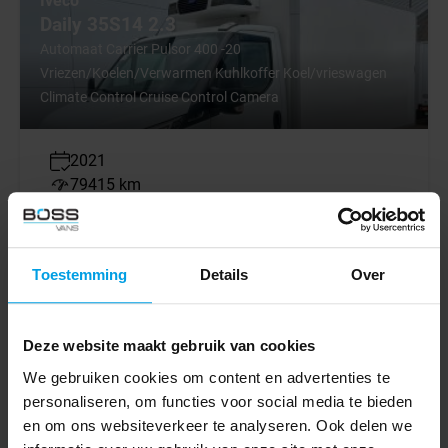
Iveco
Daily 35S14 2.3
Automaat Carrier Pulsor 400 -20
Vriezen/Koelen/Verwarmen Kuhlkoffer Koel/vrieswagen
Climate Control Cruise Control Camera
2021
79415 km
Euro 6
Automatique
BV000292
Toestemming
Details
Over
€ 21.445
€ 20.445
Excl. VAT
€ 358
Deze website maakt gebruik van cookies
lease p/m for 6 years
We gebruiken cookies om content en advertenties te
personaliseren, om functies voor social media te bieden
en om ons websiteverkeer te analyseren. Ook delen we